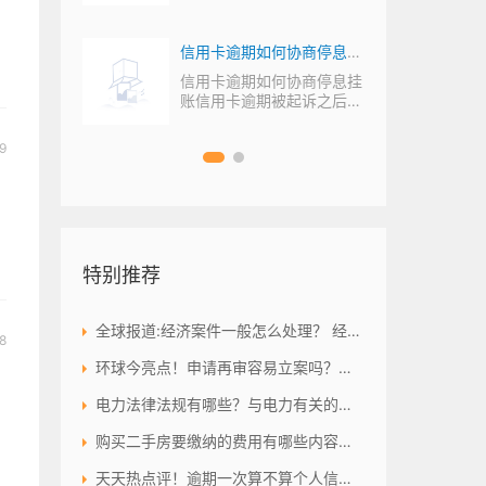
但是还是有坏处
不履行
信用卡逾期如何协商停息挂
议书模
账？信用卡停息挂账政策规
不履
信用卡逾期如何协商停息挂
处理，
账信用卡逾期被起诉之后，
定是什么？
若法院尚未受理
9
特别推荐
全球报道:经济案件一般怎么处理？ 经济案件追诉期是多久？
8
环球今亮点！申请再审容易立案吗？再审申请审核通过是立案吗?
电力法律法规有哪些？与电力有关的法律汇总_热议
购买二手房要缴纳的费用有哪些内容？二手房的缴纳税费是怎么样的？-当前独家
天天热点评！逾期一次算不算个人信用不良？个人信用卡债务是否会连累老婆?