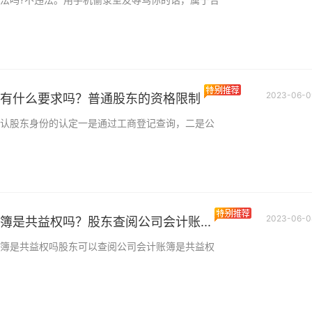
卡停息挂账业务
租房合同没公证租客
怎么办？租房合同协
租房合同没公证租客
行：可以和租客协商
板有哪些？
协商不成的，出租
2023-06-0
有什么要求吗？普通股东的资格限制
认股东身份的认定一是通过工商登记查询，二是公
2023-06-0
簿是共益权吗？股东查阅公司会计账...
簿是共益权吗股东可以查阅公司会计账簿是共益权