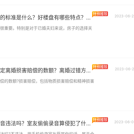
2023-06-2
的标准是什么？好楼盘有哪些特点？...
很重要。特别是对于已婚夫妇来说，房子的选择关
看点：民事诉讼程序
些程序？打一场民事
民事诉讼程序包括哪
序?我国人民法院进
少钱？
诉讼的具体流程包括
2023-06-2
定离婚损害赔偿的数额？离婚过错方...
偿的数额?损害赔偿，包括物质损害赔偿和精神损害
网商贷逾期怎么还款
商贷还不上怎么办|全
网商贷逾期怎么还款呢
一时间与借款平台或
看点
构联系，说明自
全球微头条丨银行信
2023-06-0
音违法吗？室友偷偷录音算侵犯了什...
停息挂账么？信用卡
银行信用卡能停息挂
用卡能停息挂账。办
账申请办法有哪些？
法吗?不违法。用手机偷录室友辱骂你的话，属于合