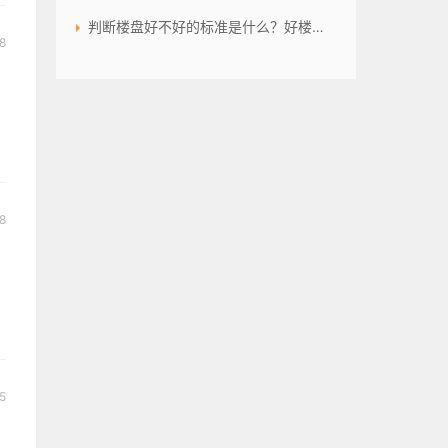
判断楼盘好不好的标准是什么？好楼盘有哪些特点？楼盘看房注意哪些问题？
8
8
5