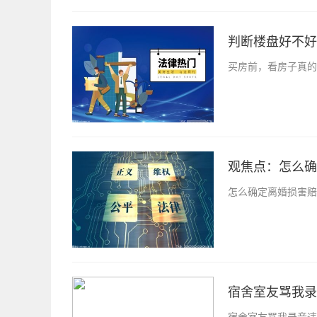
判断楼盘好不好
买房前，看房子真的
观焦点：怎么确
怎么确定离婚损害赔
宿舍室友骂我录
宿舍室友骂我录音违