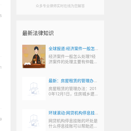
众多专业律师实时在线为您解答
5
最新法律知识
包括哪
全球报道:经济案件一般怎
诉讼多
么处理？ 经济案件追诉期
些程
经济案件一般怎么处理?经
行民事
济案件的处理主要有仲裁和
是多久？
诉讼两种方式。仲
1
呢？网
最新：房屋租赁的管理办法
球聚
有哪些？房屋租赁纠纷起诉
1 第
房屋租赁的管理办法：201
金融机
0年12月1日，住房城乡建
有哪些程序？
设部出台《商品房屋
用卡能
环球滚动:网贷机构停息挂
9
停息挂
账的坏处是什么？办理停息
账么信
网贷机构停息挂账的坏处是
理信用
什么停息挂账可以帮助还，
挂账需要哪些证明？