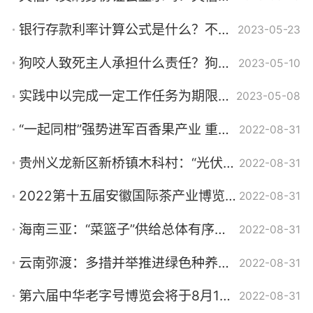
银行存款利率计算公式是什么？不同的银行存款利率是不同的吗？
2023-05-23
狗咬人致死主人承担什么责任？狗咬人致人死亡怎么确定赔偿标准?
2023-05-10
实践中以完成一定工作任务为期限的劳动合同有哪些适用情形？
2023-05-08
“一起同柑”强势进军百香果产业 重磅推出“网红爆品”
2022-08-31
贵州义龙新区新桥镇木科村：“光伏+农业”循环模式赋能乡村振兴
2022-08-31
2022第十五届安徽国际茶产业博览会在合肥举办
2022-08-31
海南三亚：“菜篮子”供给总体有序和稳定
2022-08-31
云南弥渡：多措并举推进绿色种养循环农业试点
2022-08-31
第六届中华老字号博览会将于8月19日在山东国际会展中心举行
2022-08-31